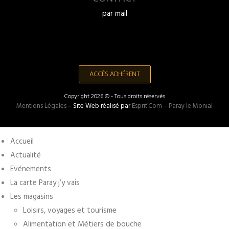
par mail
ACCÈS ADHÉRENT
Copyright 2026 © - Tous droits réservés
Mentions Légales
– Site Web réalisé par
Esprit’Com – Paray le Monial
Accueil
Actualité
Evénements
La carte Paray j’y vais
Les magasins
Loisirs, voyages et tourisme
Alimentation et Métiers de bouche