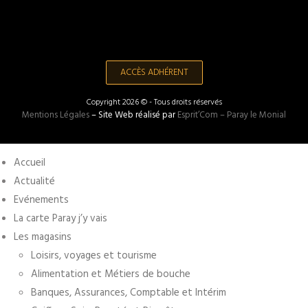
ACCÈS ADHÉRENT
Copyright 2026 © - Tous droits réservés
Mentions Légales
– Site Web réalisé par
Esprit’Com – Paray le Monial
Accueil
Actualité
Evénements
La carte Paray j’y vais
Les magasins
Loisirs, voyages et tourisme
Alimentation et Métiers de bouche
Banques, Assurances, Comptable et Intérim