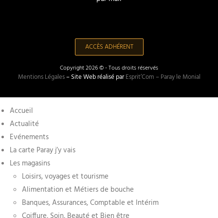
ACCÈS ADHÉRENT
Copyright 2026 © - Tous droits réservés
Mentions Légales
– Site Web réalisé par
Esprit’Com – Paray le Monial
Accueil
Actualité
Evénements
La carte Paray j’y vais
Les magasins
Loisirs, voyages et tourisme
Alimentation et Métiers de bouche
Banques, Assurances, Comptable et Intérim
Coiffure, Soin, Beauté et Bien être