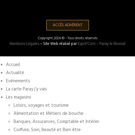
ACCÈS ADHÉRENT
Copyright 2026 © - Tous droits réservés
Mentions Légales
– Site Web réalisé par
Esprit’Com – Paray le Monial
Accueil
Actualité
Evénements
La carte Paray j’y vais
Les magasins
Loisirs, voyages et tourisme
Alimentation et Métiers de bouche
Banques, Assurances, Comptable et Intérim
Coiffure, Soin, Beauté et Bien être