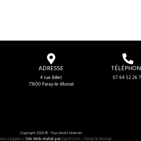
ADRESSE
TÉLÉPHON
4 rue Billet
07 64 52 26 7
71600 Paray-le-Monial
Copyright 2026 © - Tous droits réservés
ions Légales
– Site Web réalisé par
Esprit’Com – Paray le Monial