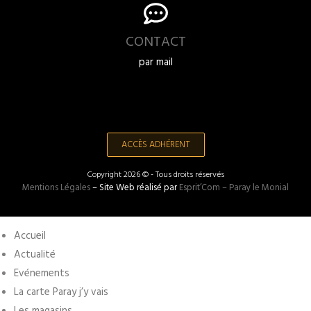
CONTACT
par mail
ACCÈS ADHÉRENT
Copyright 2026 © - Tous droits réservés
Mentions Légales
– Site Web réalisé par
Esprit’Com – Paray le Monial
Accueil
Actualité
Evénements
La carte Paray j’y vais
Les magasins