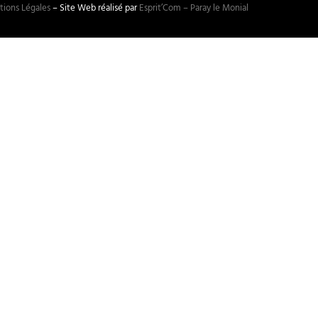
ions Légales
– Site Web réalisé par
Esprit’Com – Paray le Monial