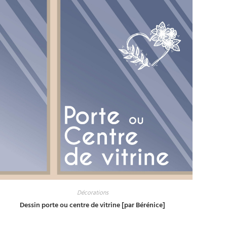
Décorations
Dessin porte ou centre de vitrine [par Bérénice]