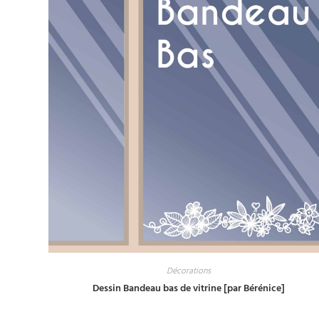
Décorations
Dessin Bandeau bas de vitrine [par Bérénice]