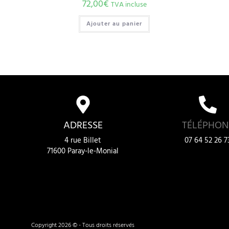
72,00
€
TVA incluse
Ajouter au panier
ADRESSE
TÉLÉPHON
4 rue Billet
07 64 52 26 7
71600 Paray-le-Monial
Copyright 2026 © - Tous droits réservés