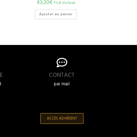
43,20
€
TVA incluse
Ajouter au panier
E
CONTACT
3
par mail
ACCÈS ADHÉRENT