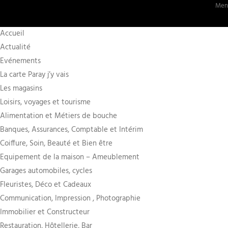
Ment
Accueil
Actualité
Evénements
La carte Paray j’y vais
Les magasins
Loisirs, voyages et tourisme
Alimentation et Métiers de bouche
Banques, Assurances, Comptable et Intérim
Coiffure, Soin, Beauté et Bien être
Equipement de la maison – Ameublement
Garages automobiles, cycles
Fleuristes, Déco et Cadeaux
Communication, Impression , Photographie
Immobilier et Constructeur
Restauration, Hôtellerie, Bar