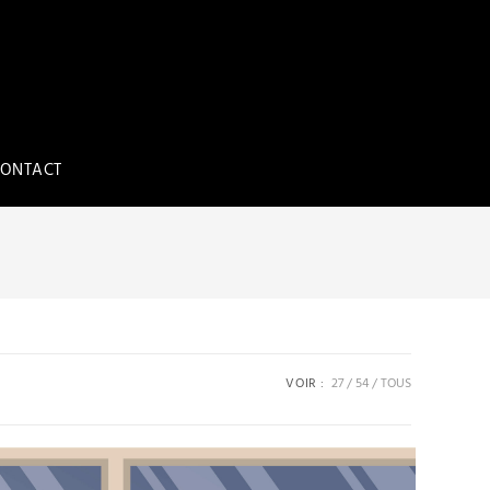
ONTACT
VOIR :
27
54
TOUS