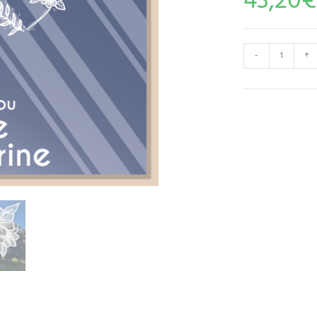
43,20
€
-
+