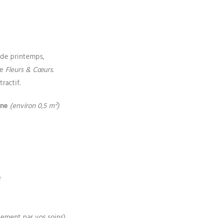
s de printemps,
me
Fleurs & Cœurs
.
ractif.
rine
(environ 0,5 m²)
e
nement par vos soins)