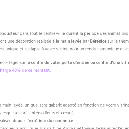
S
 conducteur dans tout le centre-ville durant la période des animation
ons une décoration réalisée
à la main levée par
Bérénice
sur le thè
st unique et s’adapte à votre vitrine pour un rendu harmonieux et att
décor léger sur
le centre de votre porte d’entrée ou centre d’une vit
 charge 40% de ce montant.
 à main levée, unique, sans gabarit adapté en fonction de votre vitrin
ux esquisses présentées (fleurs et cœurs)
éalisée
depuis l’extérieur du commerce
 marqueurs acryliques blancs type Posca (nettoyage facile après l’évé