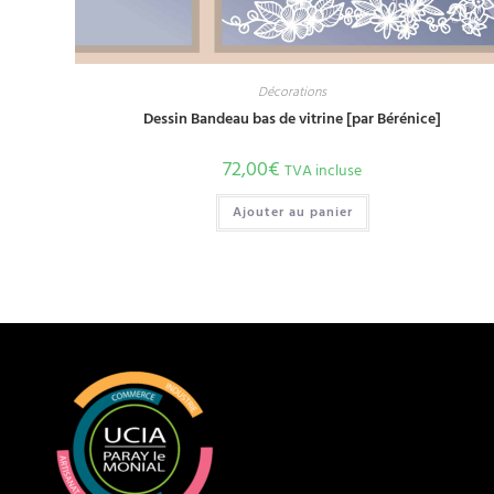
Décorations
Dessin Bandeau bas de vitrine [par Bérénice]
72,00
€
TVA incluse
Ajouter au panier