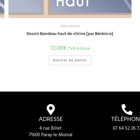
Décorations
Dessin Bandeau haut de vitrine [par Bérénice]
72,00
€
TVA incluse
Ajouter au panier
ADRESSE
TÉLÉPHON
4 rue Billet
07 64 52 26 7
71600 Paray-le-Monial