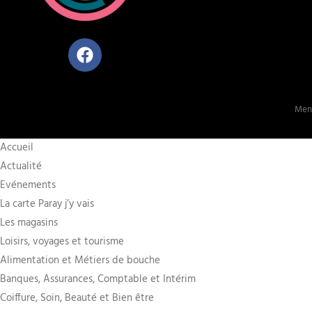
Ment
Accueil
Actualité
Evénements
La carte Paray j’y vais
Les magasins
Loisirs, voyages et tourisme
Alimentation et Métiers de bouche
Banques, Assurances, Comptable et Intérim
Coiffure, Soin, Beauté et Bien être