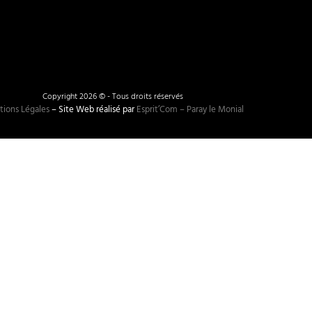
Copyright 2026 © - Tous droits réservés
ions Légales
– Site Web réalisé par
Esprit’Com – Paray le Monial