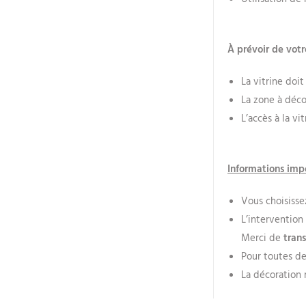
À prévoir de votr
La vitrine doit
La zone à décor
L’accès à la vi
Informations imp
Vous choisisse
L’intervention 
Merci de
tran
Pour toutes d
La décoration r