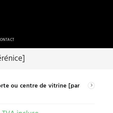
ONTACT
érénice]
rte ou centre de vitrine [par
]