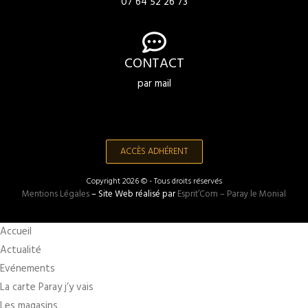
07 64 52 26 73
CONTACT
par mail
ACCÈS ADHÉRENT
Copyright 2026 © - Tous droits réservés
Mentions Légales
– Site Web réalisé par
Esprit’Com – Paray le Monial
Accueil
Actualité
Evénements
La carte Paray j’y vais
Les magasins