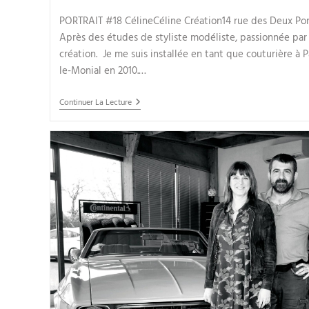
PORTRAIT #18 CélineCéline Création14 rue des Deux Po
Après des études de styliste modéliste, passionnée par 
création. Je me suis installée en tant que couturière à P
le-Monial en 2010.…
Continuer La Lecture