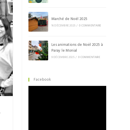
Marché de Noël 2025
16 DÉCEMBRE 2025
/
0 COMMENTAIRE
Les animations de Noël 2025 à
Paray le Monial
9 DÉCEMBRE 2025
/
0 COMMENTAIRE
Facebook
e