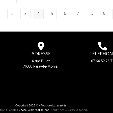
2
3
4
5
6
7
…
9
ADRESSE
TÉLÉPHON
4 rue Billet
07 64 52 26 7
71600 Paray-le-Monial
Copyright 2026 © - Tous droits réservés
ions Légales
– Site Web réalisé par
Esprit’Com – Paray le Monial