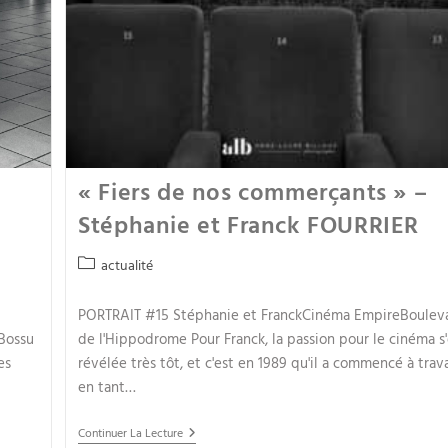
« Fiers de nos commerçants » –
Stéphanie et Franck FOURRIER
actualité
PORTRAIT #15 Stéphanie et FranckCinéma EmpireBoulev
Bossu
de l'Hippodrome Pour Franck, la passion pour le cinéma s'
es
révélée très tôt, et c'est en 1989 qu'il a commencé à trava
en tant…
Continuer La Lecture