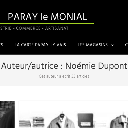
A
PARAY le MONIAL
STRIE - COMMERCE - ARTISANAT
TS
LA CARTE PARAY J’Y VAIS
LES MAGASINS
C
Auteur/autrice :
Noémie Dupont
Cet auteur a écrit 33 articles