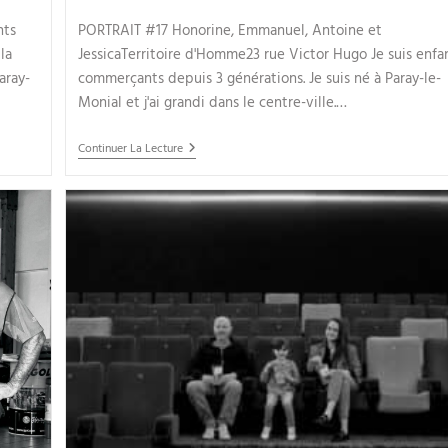
nts
PORTRAIT #17 Honorine, Emmanuel, Antoine et
la
JessicaTerritoire d'Homme23 rue Victor Hugo Je suis enfa
aray-
commerçants depuis 3 générations. Je suis né à Paray-le-
Monial et j'ai grandi dans le centre-ville.…
Continuer La Lecture