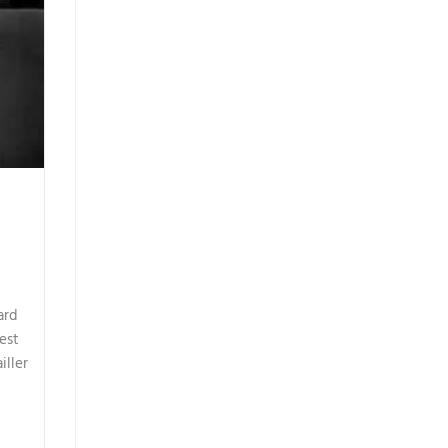
ard
est
iller