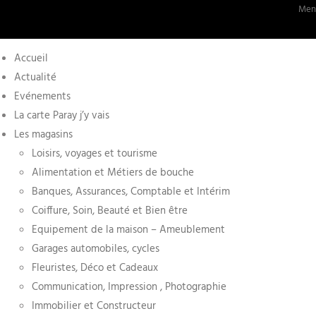
Ment
Accueil
Actualité
Evénements
La carte Paray j’y vais
Les magasins
Loisirs, voyages et tourisme
Alimentation et Métiers de bouche
Banques, Assurances, Comptable et Intérim
Coiffure, Soin, Beauté et Bien être
Equipement de la maison – Ameublement
Garages automobiles, cycles
Fleuristes, Déco et Cadeaux
Communication, Impression , Photographie
Immobilier et Constructeur