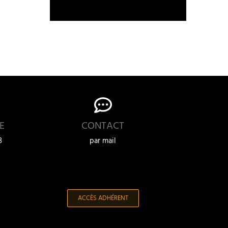
E
CONTACT
3
par mail
ACCÈS ADHÉRENT