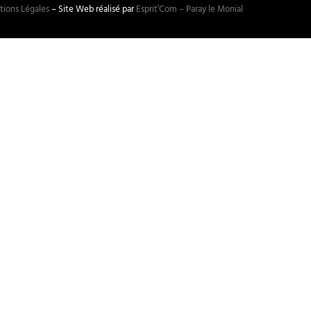
ions Légales
– Site Web réalisé par
Esprit’Com – Paray le Monial