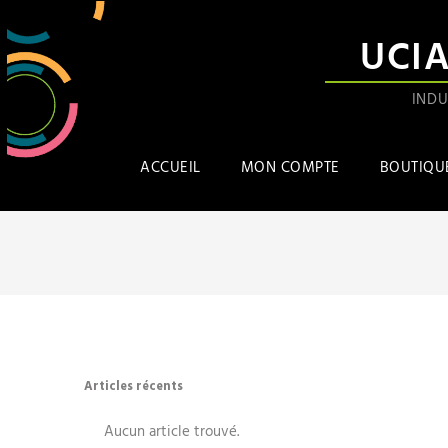
UCI
INDU
ACCUEIL
MON COMPTE
BOUTIQU
Articles récents
Aucun article trouvé.