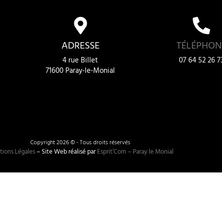
ADRESSE
TÉLÉPHON
4 rue Billet
07 64 52 26 7
71600 Paray-le-Monial
Copyright 2026 © - Tous droits réservés
ions Légales
– Site Web réalisé par
Esprit’Com – Paray le Monial