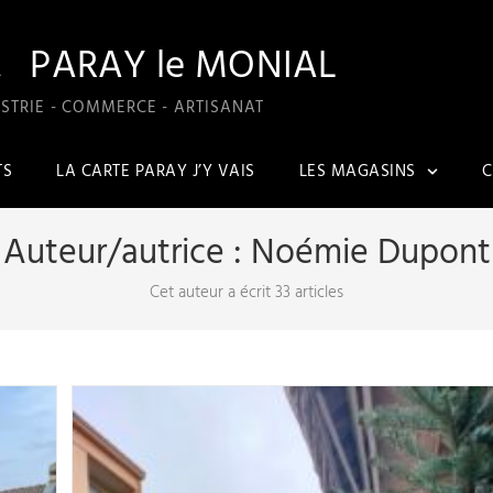
A
PARAY le MONIAL
STRIE - COMMERCE - ARTISANAT
TS
LA CARTE PARAY J’Y VAIS
LES MAGASINS
C
Auteur/autrice :
Noémie Dupont
Cet auteur a écrit 33 articles