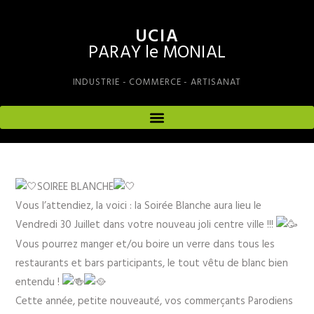
UCIA
PARAY le MONIAL
INDUSTRIE - COMMERCE - ARTISANAT
SOIREE BLANCHE
Vous l’attendiez, la voici : la Soirée Blanche aura lieu le
Vendredi 30 Juillet dans votre nouveau joli centre ville !!!
Vous pourrez manger et/ou boire un verre dans tous les
restaurants et bars participants, le tout vêtu de blanc bien
entendu !
Cette année, petite nouveauté, vos commerçants Parodiens