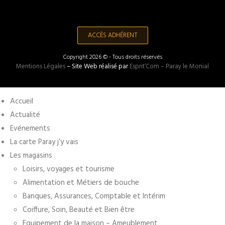
ACCÈS ADHÉRENT
Copyright 2026 © - Tous droits réservés
Mentions Légales
– Site Web réalisé par
Esprit’Com – Paray le Monial
Accueil
Actualité
Evénements
La carte Paray j’y vais
Les magasins
Loisirs, voyages et tourisme
Alimentation et Métiers de bouche
Banques, Assurances, Comptable et Intérim
Coiffure, Soin, Beauté et Bien être
Equipement de la maison – Ameublement