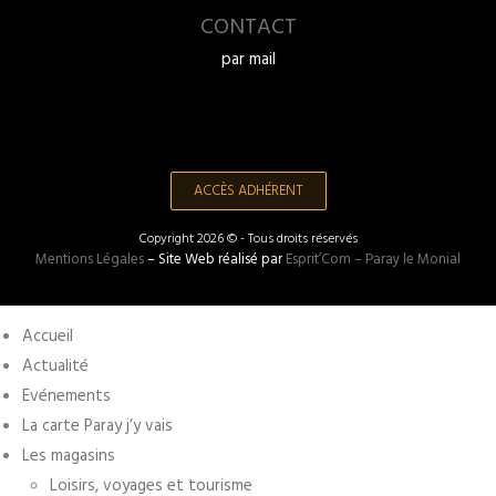
CONTACT
par mail
ACCÈS ADHÉRENT
Copyright 2026 © - Tous droits réservés
Mentions Légales
– Site Web réalisé par
Esprit’Com – Paray le Monial
Accueil
Actualité
Evénements
La carte Paray j’y vais
Les magasins
Loisirs, voyages et tourisme