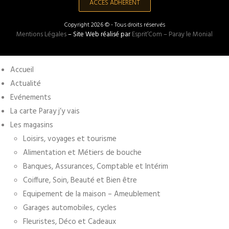
ACCÈS ADHÉRENT
Copyright 2026 © - Tous droits réservés
Mentions Légales
– Site Web réalisé par
Esprit’Com – Paray le Monial
Accueil
Actualité
Evénements
La carte Paray j’y vais
Les magasins
Loisirs, voyages et tourisme
Alimentation et Métiers de bouche
Banques, Assurances, Comptable et Intérim
Coiffure, Soin, Beauté et Bien être
Equipement de la maison – Ameublement
Garages automobiles, cycles
Fleuristes, Déco et Cadeaux