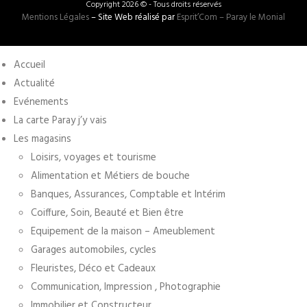
Copyright 2026 © - Tous droits réservés
Mentions Légales
– Site Web réalisé par
Esprit’Com – Paray le Monial
Accueil
Actualité
Evénements
La carte Paray j’y vais
Les magasins
Loisirs, voyages et tourisme
Alimentation et Métiers de bouche
Banques, Assurances, Comptable et Intérim
Coiffure, Soin, Beauté et Bien être
Equipement de la maison – Ameublement
Garages automobiles, cycles
Fleuristes, Déco et Cadeaux
Communication, Impression , Photographie
Immobilier et Constructeur