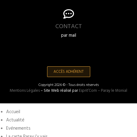
CONTACT
par mail
ACCÈS ADHÉRENT
Copyright 2026 © - Tous droits réservés
Mentions Légales
– Site Web réalisé par
Esprit’Com – Paray le Monial
Accueil
Actualité
Evénements
La carte Paray j’y vais