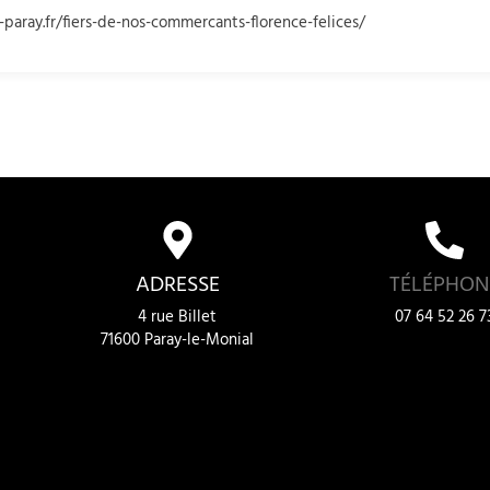
aray.fr/fiers-de-nos-commercants-florence-felices/
ADRESSE
TÉLÉPHON
4 rue Billet
07 64 52 26 7
71600 Paray-le-Monial