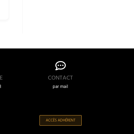
E
CONTACT
3
par mail
ACCÈS ADHÉRENT