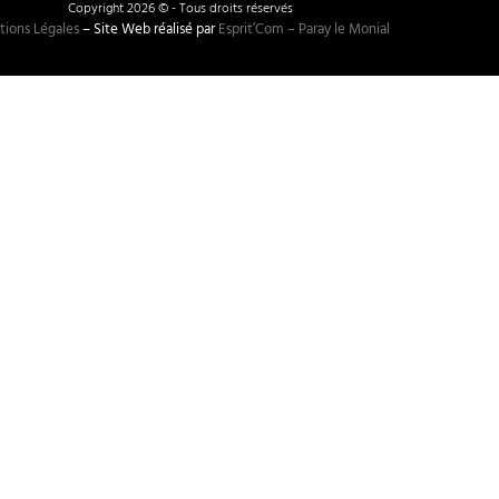
Copyright 2026 © - Tous droits réservés
ions Légales
– Site Web réalisé par
Esprit’Com – Paray le Monial