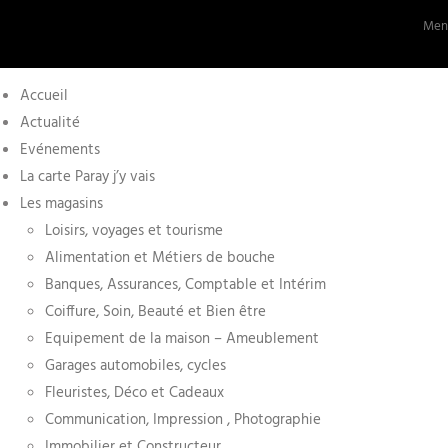
Ment
Accueil
Actualité
Evénements
La carte Paray j’y vais
Les magasins
Loisirs, voyages et tourisme
Alimentation et Métiers de bouche
Banques, Assurances, Comptable et Intérim
Coiffure, Soin, Beauté et Bien être
Equipement de la maison – Ameublement
Garages automobiles, cycles
Fleuristes, Déco et Cadeaux
Communication, Impression , Photographie
Immobilier et Constructeur