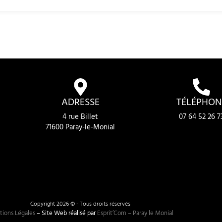
ADRESSE
TÉLÉPHON
4 rue Billet
07 64 52 26 7
71600 Paray-le-Monial
Copyright 2026 © - Tous droits réservés
ions Légales
– Site Web réalisé par
Esprit’Com – Paray le Monial